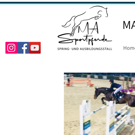
MA
Hom